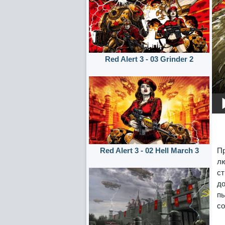
Red Alert 3 - 03 Grinder 2
Пр
Red Alert 3 - 02 Hell March 3
лю
ст
до
пы
со