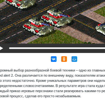
ромный выбор разнообразной боевой техники – одно из главных
d alert 2. Она различается по внешнему виду, показателям атак
о этого недостаточно. Кроме уникальных параметров они надел
ределенными словосочетаниями. В результате игра стала куда 
ждый приказ игровые персонажи стали реагировать какими-то р
ровой процесс, сделав его просто незабываемым.