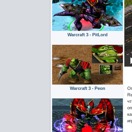
Warcraft 3 - PitLord
Ог
Warcraft 3 - Peon
Re
чт
оп
ка
иг