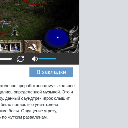
В закладки
ликолепно проработанное музыкальное
ались определенной музыкой. Это и
ру, данный саундтрек игрок слышит
о было полностью уничтожено
лкие бесы. Ощущение угрозу,
ь по жутким развалинам.