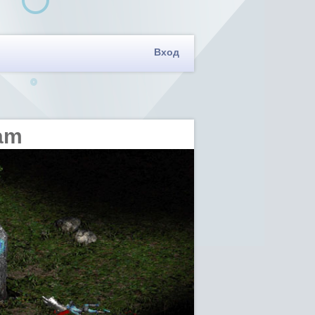
Вход
ram