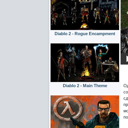
Diablo 2 - Rogue Encampment
Од
Diablo 2 - Main Theme
со
сд
пр
мо
по