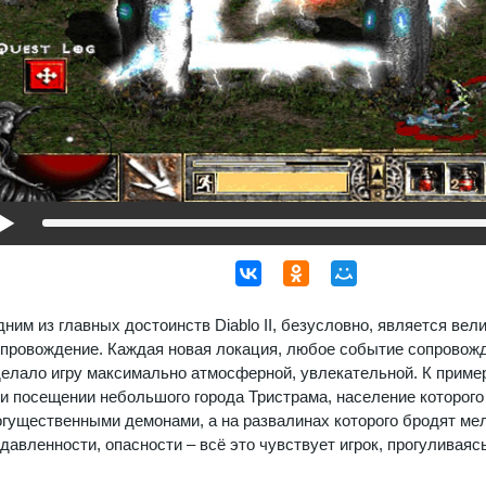
ним из главных достоинств Diablo II, безусловно, является ве
провождение. Каждая новая локация, любое событие сопровожд
елало игру максимально атмосферной, увлекательной. К приме
и посещении небольшого города Тристрама, население которог
гущественными демонами, а на развалинах которого бродят ме
давленности, опасности – всё это чувствует игрок, прогуливаяс